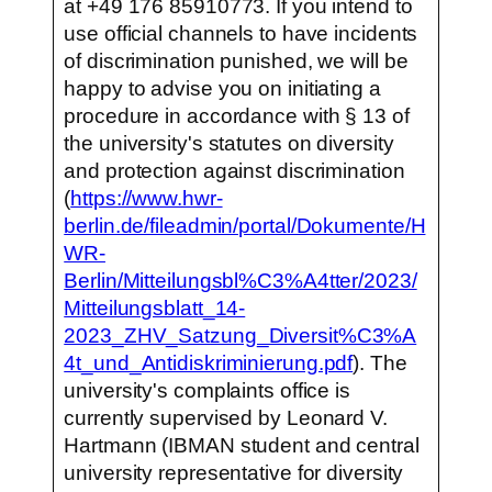
at +49 176 85910773. If you intend to
use official channels to have incidents
of discrimination punished, we will be
happy to advise you on initiating a
procedure in accordance with § 13 of
the university's statutes on diversity
and protection against discrimination
(
https://www.hwr-
berlin.de/fileadmin/portal/Dokumente/H
WR-
Berlin/Mitteilungsbl%C3%A4tter/2023/
Mitteilungsblatt_14-
2023_ZHV_Satzung_Diversit%C3%A
4t_und_Antidiskriminierung.pdf
). The
university's complaints office is
currently supervised by Leonard V.
Hartmann (IBMAN student and central
university representative for diversity